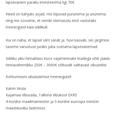
lapsevanem paraku investeerima ligi 70€.
Need on kahjuks asjad, mis kipuvad purunema ja ununema
ning me soovime, et nende olemasolu eest vastutaks
treeningutel käia isiklikult.
Kui on näha, et lapsel silm särab ja huvi kasvab, siis järgmise
taseme varustuse peaks juba soetama lapsevanemad.
Isikliku vibu hinnaklass koos vajaminevate lisadega võib jääda
hinnavahemikku 250€ – 3000€ sõltuvalt valitavast vibustiilist.
Kohtumiseni vibulaskmise treeningutel!
Katrin Virula
Kajamaa Viburada, Tallinna Vibukool EKR5
4-kordne maailmameister ja 5-kordne euroopa meister
maastikuvibu laskmises