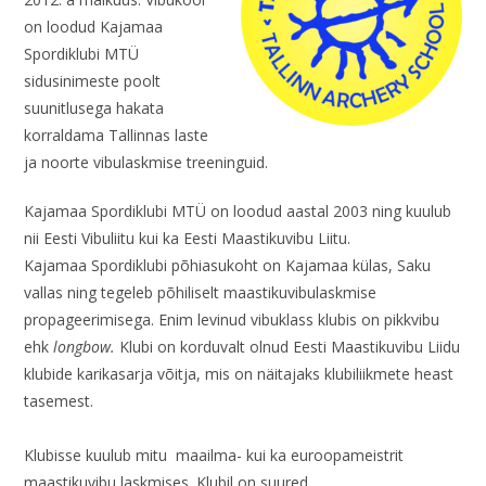
on loodud Kajamaa
Spordiklubi MTÜ
sidusinimeste poolt
suunitlusega hakata
korraldama Tallinnas laste
ja noorte vibulaskmise treeninguid.
Kajamaa Spordiklubi MTÜ on loodud aastal 2003 ning kuulub
nii Eesti Vibuliitu kui ka Eesti Maastikuvibu Liitu.
Kajamaa Spordiklubi põhiasukoht on Kajamaa külas, Saku
vallas ning tegeleb põhiliselt maastikuvibulaskmise
propageerimisega. Enim levinud vibuklass klubis on pikkvibu
ehk
longbow.
Klubi on korduvalt olnud Eesti Maastikuvibu Liidu
klubide karikasarja võitja, mis on näitajaks klubiliikmete heast
tasemest.
Klubisse kuulub mitu maailma- kui ka euroopameistrit
maastikuvibu laskmises. Klubil on suured