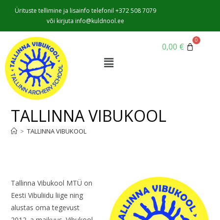
Ürituste tellimine ja lisainfo telefonil +372 508 7079
või kirjuta info@kuldnool.ee
0,00
€
TALLINNA VIBUKOOL
>
TALLINNA VIBUKOOL
Tallinna Vibukool MTÜ on
Eesti Vibuliidu liige ning
alustas oma tegevust
2012. a maikuus. Vibukool