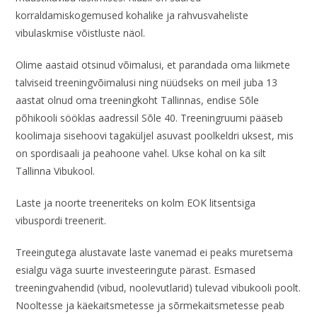
korraldamiskogemused kohalike ja rahvusvaheliste
vibulaskmise võistluste näol.
Olime aastaid otsinud võimalusi, et parandada oma liikmete
talviseid treeningvõimalusi ning nüüdseks on meil juba 13
aastat olnud oma treeningkoht Tallinnas, endise Sõle
põhikooli sööklas aadressil Sõle 40. Treeningruumi pääseb
koolimaja sisehoovi tagaküljel asuvast poolkeldri uksest, mis
on spordisaali ja peahoone vahel. Ukse kohal on ka silt
Tallinna Vibukool.
Laste ja noorte treeneriteks on kolm EOK litsentsiga
vibuspordi treenerit.
Treeingutega alustavate laste vanemad ei peaks muretsema
esialgu väga suurte investeeringute pärast. Esmased
treeningvahendid (vibud, noolevutlarid) tulevad vibukooli poolt.
Nooltesse ja käekaitsmetesse ja sõrmekaitsmetesse peab