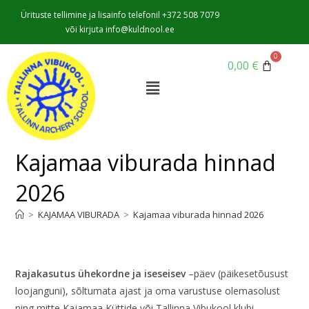
Ürituste tellimine ja lisainfo telefonil +372 508 7079
või kirjuta info@kuldnool.ee
0,00
€
Kajamaa viburada hinnad
2026
>
KAJAMAA VIBURADA
>
Kajamaa viburada hinnad 2026
Rajakasutus ühekordne ja iseseisev
–päev (päikesetõusust
loojanguni), sõltumata ajast ja oma varustuse olemasolust
ning mitte Kajamaa Küttide või Tallinna Vibukool klubi