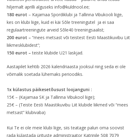
hiljemalt aprilli alguseks info@kuldnool.ee;
180 eurot
– Kajamaa Spordiklubi ja Tallinna Vibukooli liige,
kes on klubi liige, kuid ei käi Sõle treeningutel ja ei saa
regulaartreeningute arveid Sõle40 treeningsaalist;
200 eurot –
“mees metsast või teistest Eesti Maastikuvibu Liit
liikmesklubidest”;
150 eurot –
teiste klubide U21 laskjad.
Aastapilet kehtib 2026 kalendriaasta jooksul ning seda ei ole
võimalik soetada lühemaks perioodiks.
1x külastus päikesetõusust loojanguni :
15€ – (Kajamaa SK ja Tallinna Vibukool liige);
25€ – (Teiste Eesti Maastikuvibu Liit klubide liikmed või “mees
metsast” klubivaba)
Kui Te ei ole meie klubi liige, siis teatage palun oma soovist
rada külastada ürituste administraator Katrinile 508 7079