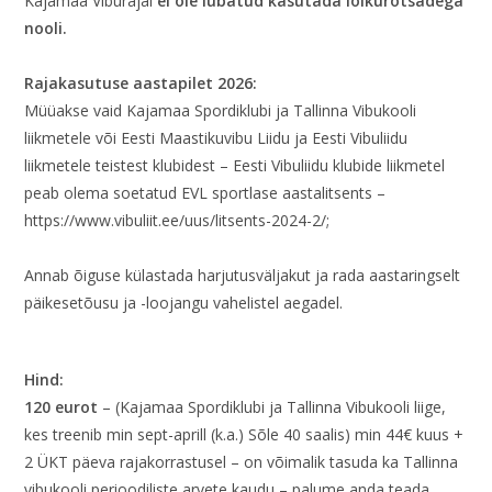
Kajamaa Viburajal
ei ole lubatud kasutada lõikurotsadega
nooli.
Rajakasutuse aastapilet
2026:
Müüakse vaid Kajamaa Spordiklubi ja Tallinna Vibukooli
liikmetele või Eesti Maastikuvibu Liidu ja Eesti Vibuliidu
liikmetele teistest klubidest – Eesti Vibuliidu klubide liikmetel
peab olema soetatud EVL sportlase aastalitsents –
https://www.vibuliit.ee/uus/litsents-2024-2/;
Annab õiguse külastada harjutusväljakut ja rada aastaringselt
päikesetõusu ja -loojangu vahelistel aegadel.
Hind:
120 eurot
– (Kajamaa Spordiklubi ja Tallinna Vibukooli liige,
kes treenib min sept-aprill (k.a.) Sõle 40 saalis) min 44€ kuus +
2 ÜKT päeva rajakorrastusel – on võimalik tasuda ka Tallinna
vibukooli perioodiliste arvete kaudu – palume anda teada