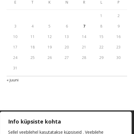
E
T
K
N
R
L
P
1
2
3
4
5
6
7
8
9
10
11
12
13
14
15
16
17
18
19
20
21
22
23
24
25
26
27
28
29
30
31
« juuni
Info küpsiste kohta
Sellel veebilehel kasutatakse küpsiseid . Veebilehe