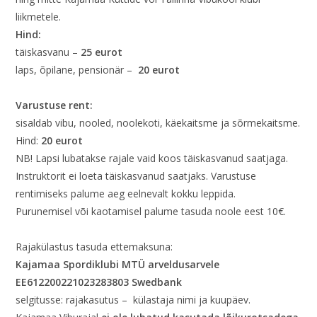
liikmetele.
Hind:
täiskasvanu –
25 eurot
laps, õpilane, pensionär –
20 eurot
Varustuse rent:
sisaldab vibu, nooled, noolekoti, käekaitsme ja sõrmekaitsme.
Hind:
20 eurot
NB! Lapsi lubatakse rajale vaid koos täiskasvanud saatjaga.
Instruktorit ei loeta täiskasvanud saatjaks. Varustuse
rentimiseks palume aeg eelnevalt kokku leppida.
Purunemisel või kaotamisel palume tasuda noole eest 10€.
Rajakülastus tasuda ettemaksuna:
Kajamaa Spordiklubi MTÜ arveldusarvele
EE612200221023283803 Swedbank
selgitusse: rajakasutus – külastaja nimi ja kuupäev.