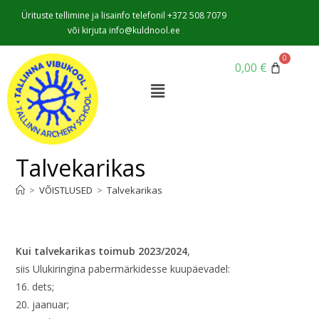
Ürituste tellimine ja lisainfo telefonil +372 508 7079
või kirjuta info@kuldnool.ee
0,00
€
Talvekarikas
>
VÕISTLUSED
>
Talvekarikas
Kui talvekarikas toimub 2023/2024
,
siis Ulukiringina pabermärkidesse kuupäevadel:
16. dets;
20. jaanuar;