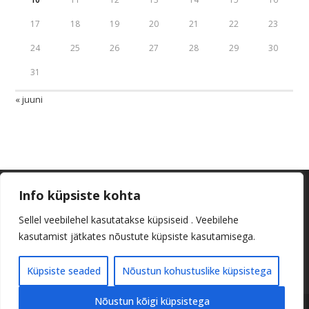
17
18
19
20
21
22
23
24
25
26
27
28
29
30
31
« juuni
Info küpsiste kohta
Sellel veebilehel kasutatakse küpsiseid . Veebilehe
kasutamist jätkates nõustute küpsiste kasutamisega.
Küpsiste seaded
Nõustun kohustuslike küpsistega
Nõustun kõigi küpsistega
Copyright 2026 - Kajamaa Spordiklubi. Adra, Kajamaa küla, 75504 Saku