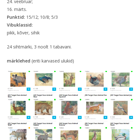
24. veebruar;
16. märts.
Punktid:
15/12; 10/8; 5/3
Vibuklassid:
pikk, kõver, sihik
24 sihtmärki, 3 noolt 1 tabavani.
märklehed
(eriti karvased ulukid)