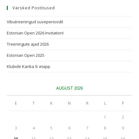
Värsked Postitused
Vibutreeningud suveperioodil
Estonian Open 2026 Invitation!
Treeningute ajad 2026
Estonian Open 2025
Klubide Karika 9. etapp
AUGUST 2026
E
T
K
N
R
L
P
1
2
3
4
5
6
7
8
9
10
11
12
13
14
15
16