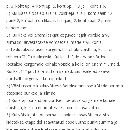
p, 3. koht 8p, 4. koht 6p, 5. koht 5p. … 9 ja + koht 1 p.
2) Kui klassis osaleb alla 10 võistleja, siis 1. koht saab 12
punkt2, kui palju on klassis laskjaid, 2. koht saab 2 punkti
vähem jne.
3) Kui kaks või enam laskjat koguvad rajalt võrdse arvu
silmasid, arvestatakse võrdsete silmade arvu korral
individuaalvõistluses kõrgemale kohale võistleja, kellel on
rohkem “11”ala silmasid. Kui ka “11” de arv on võrdne
loetakse kõrgemale kohale võistleja kellel on enam “10”neid.
Kui ka „11“ ja „10“ arvud on samad, siis osalejad saavad
võrdselt kõrgemad kohapunktid.
4) Võistlussarja kokkuvõttes võetakse arvesse kõikide parema
etappide punktid ja silmad.
5) Kui etapipunktid on võrdsed loetakse kõrgemale kohale
võistleja, kes on enamatest etappidest osa võtnud;
6) Kui võistlejatel on sama etappidest osavõtu arv, siis
liidetakse etappidel saavutatud absoluutne punktisumma ja
kõrgemale kohale loetakse võistleja, kelle absoluutne