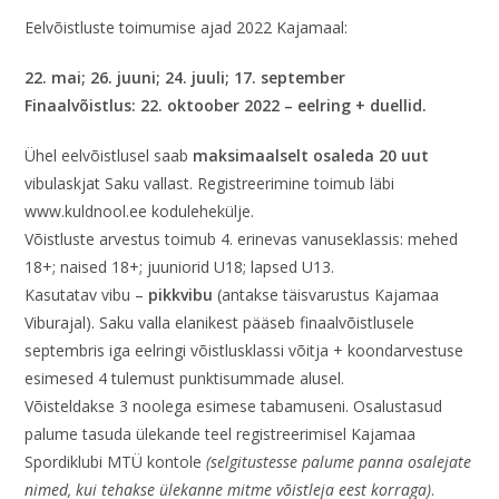
Eelvõistluste toimumise ajad 2022 Kajamaal:
22. mai; 26. juuni; 24. juuli; 17. september
Finaalvõistlus: 22. oktoober 2022 – eelring + duellid.
Ühel eelvõistlusel saab
maksimaalselt osaleda 20 uut
vibulaskjat Saku vallast. Registreerimine toimub läbi
www.kuldnool.ee kodulehekülje.
Võistluste arvestus toimub 4. erinevas vanuseklassis: mehed
18+; naised 18+; juuniorid U18; lapsed U13.
Kasutatav vibu –
pikkvibu
(antakse täisvarustus Kajamaa
Viburajal). Saku valla elanikest pääseb finaalvõistlusele
septembris iga eelringi võistlusklassi võitja + koondarvestuse
esimesed 4 tulemust punktisummade alusel.
Võisteldakse 3 noolega esimese tabamuseni. Osalustasud
palume tasuda ülekande teel registreerimisel Kajamaa
Spordiklubi MTÜ kontole
(selgitustesse palume panna osalejate
nimed, kui tehakse ülekanne mitme võistleja eest korraga)
.