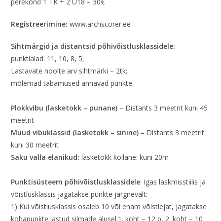
perekond 1 TK + 2 U18 – 30€
Registreerimine:
www.archscorer.ee
Sihtmärgid ja distantsid põhivõistlusklassidele:
punktialad: 11, 10, 8, 5;
Lastavate noolte arv sihtmärki – 2tk;
mõlemad tabamused annavad punkte.
Plokkvibu (lasketokk – punane)
– Distants 3 meetrit kuni 45
meetrit
Muud vibuklassid (lasketokk – sinine)
– Distants 3 meetrit
kuni 30 meetrit
Saku valla elanikud:
lasketokk kollane: kuni 20m
Punktisüsteem põhivõistlusklassidele
: Igas laskmisstiilis ja
võistlusklassis jagatakse punkte järgnevalt:
1) Kui võistlusklassis osaleb 10 või enam võistlejat, jagatakse
kohapunkte lastud silmade alusel:1. koht – 12 p, 2. koht – 10