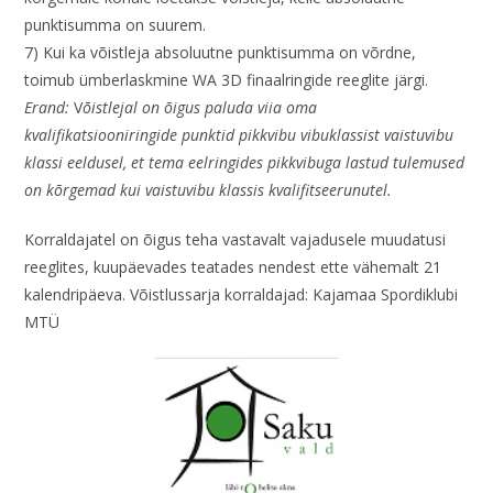
punktisumma on suurem.
7) Kui ka võistleja absoluutne punktisumma on võrdne,
toimub ümberlaskmine WA 3D finaalringide reeglite järgi.
Erand:
V
õistlejal on õigus paluda viia oma
kvalifikatsiooniringide punktid pikkvibu vibuklassist vaistuvibu
klassi eeldusel, et tema eelringides pikkvibuga lastud tulemused
on kõrgemad kui vaistuvibu klassis kvalifitseerunutel.
Korraldajatel on õigus teha vastavalt vajadusele muudatusi
reeglites, kuupäevades teatades nendest ette vähemalt 21
kalendripäeva. Võistlussarja korraldajad: Kajamaa Spordiklubi
MTÜ