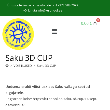
Ürituste tellimine ja lisainfo telefonil +372 508 7079
või kirjuta info@kuldnool.ee
0,00
€
Saku 3D CUP
>
VÕISTLUSED
>
Saku 3D CUP
Uudsena eraldi võistlusklass Saku vallaga seotud
algajatele.
Registreeri kohe: https://kuldnool.ee/saku-3d-cup-17-sept-
osavoistlus/