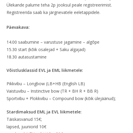
Ülekande palume teha 2p jooksul peale registreerimist.
Registreerida saab ka järgnevatele eeletappidele.
Päevakava:
14.00 saabumine – varustuse jagamine – algõpe
15.30 start (kõik osalejad + Saku algajad)
18.30 autasustamine
Võistlusklassid EVL ja EML liikmetele:
Pikkvibu – Longbow (LB+HB (English LB)
Vaistuvibu – Instinctive bow (TR + BH R + BB R)
Sportvibu + Plokkvibu – Compound bow (kõik ülejäänud);
Stardimaksud EML ja EVL liikmetele:
Täiskasvanud 15€;
lapsed, juuniorid 10€