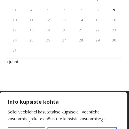
3
4
5
6
7
8
9
10
11
12
13
14
15
16
17
18
19
20
21
22
23
24
25
26
27
28
29
30
31
« juuni
Info küpsiste kohta
Sellel veebilehel kasutatakse küpsiseid . Veebilehe
kasutamist jätkates nõustute küpsiste kasutamisega.