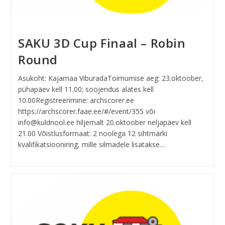
SAKU 3D Cup Finaal – Robin
Round
Asukoht: Kajamaa ViburadaToimumise aeg: 23.oktoober,
pühapäev kell 11.00; soojendus alates kell
10.00Registreerimine: archscorer.ee
https://archscorer.faae.ee/#/event/355 või
info@kuldnool.ee hiljemalt 20.oktoober neljapäev kell
21.00 Võistlusformaat: 2 noolega 12 sihtmärki
kvalifikatsiooniring, mille silmadele lisatakse…