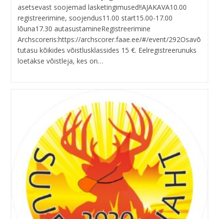
asetsevast soojemad lasketingimused!!AJAKAVA10.00
registreerimine, soojendus11.00 start15.00-17.00
lõuna17.30 autasustamineRegistreerimine
Archscoreris:https://archscorer.faae.ee/#/event/292Osavõ
tutasu kõikides võistlusklassides 15 €. Eelregistreerunuks
loetakse võistleja, kes on…