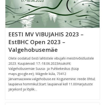
EESTI MV VIBUJAHIS 2023 –
EstBHC Open 2023 –
Valgehobusemäe
Olete oodatud Eesti lahtistele vibujahi meistrivõistlustele
2023. Kuupäevad: 17.-18.06.2023Asukoht:
Valgehobusemäe Suusa- ja Puhkekeskus (tüüp
maps.google.ee); Mägede küla, 73412
Järvamaa;www.valgehobuse.ee Kogunemine: reede õhtul;
laupäeva hommikul.Start: laupäeval kell 11.00Harjutuste
järjekord ja lõplik…