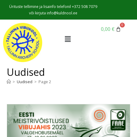
Ürituste tellimine ja lisainfo telefonil +372 508 7079
või kirjuta info@kuldnool.ee
0,00
€
Uudised
>
Uudised
>
Page 2