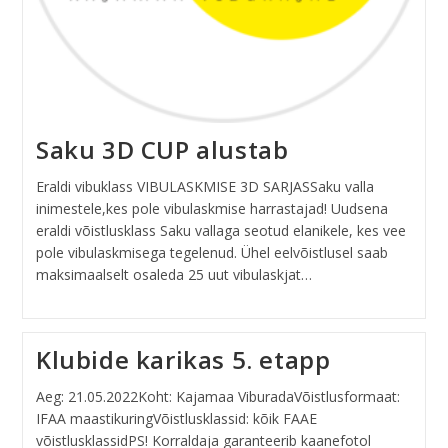
Saku 3D CUP alustab
Eraldi vibuklass VIBULASKMISE 3D SARJASSaku valla
inimestele,kes pole vibulaskmise harrastajad! Uudsena
eraldi võistlusklass Saku vallaga seotud elanikele, kes vee
pole vibulaskmisega tegelenud. Ühel eelvõistlusel saab
maksimaalselt osaleda 25 uut vibulaskjat…
Klubide karikas 5. etapp
Aeg: 21.05.2022Koht: Kajamaa ViburadaVõistlusformaat:
IFAA maastikuringVõistlusklassid: kõik FAAE
võistlusklassidPS! Korraldaja garanteerib kaanefotol