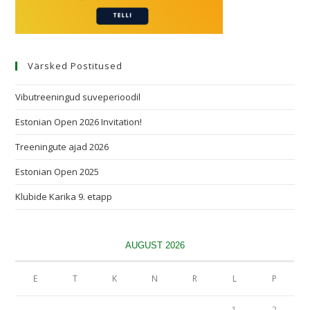
Värsked Postitused
Vibutreeningud suveperioodil
Estonian Open 2026 Invitation!
Treeningute ajad 2026
Estonian Open 2025
Klubide Karika 9. etapp
AUGUST 2026
E
T
K
N
R
L
P
1
2