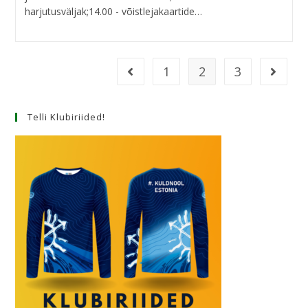
harjutusväljak;14.00 - võistlejakaartide…
1
2
3
Telli Klubiriided!