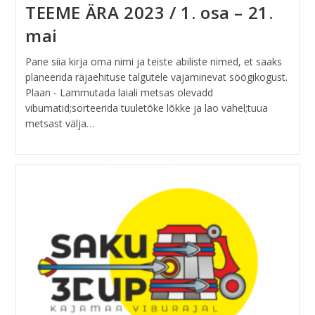
TEEME ÄRA 2023 / 1. osa – 21.
mai
Pane siia kirja oma nimi ja teiste abiliste nimed, et saaks
planeerida rajaehituse talgutele vajaminevat söögikogust.
Plaan - Lammutada laiali metsas olevadd
vibumatid;sorteerida tuuletõke lõkke ja lao vahel;tuua
metsast välja…