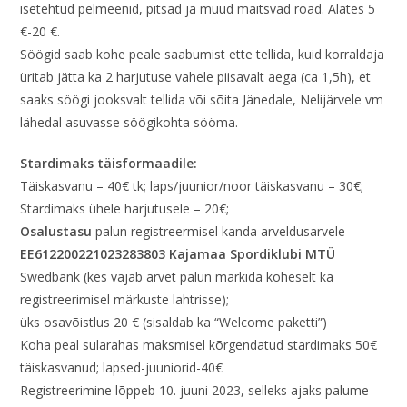
isetehtud pelmeenid, pitsad ja muud maitsvad road. Alates 5
€-20 €.
Söögid saab kohe peale saabumist ette tellida, kuid korraldaja
üritab jätta ka 2 harjutuse vahele piisavalt aega (ca 1,5h), et
saaks söögi jooksvalt tellida või sõita Jänedale, Nelijärvele vm
lähedal asuvasse söögikohta sööma.
Stardimaks täisformaadile:
Täiskasvanu – 40€ tk; laps/juunior/noor täiskasvanu – 30€;
Stardimaks ühele harjutusele – 20€;
Osalustasu
palun registreermisel kanda arveldusarvele
EE612200221023283803 Kajamaa Spordiklubi MTÜ
Swedbank (kes vajab arvet palun märkida koheselt ka
registreerimisel märkuste lahtrisse);
üks osavõistlus 20 € (sisaldab ka “Welcome paketti”)
Koha peal sularahas maksmisel kõrgendatud stardimaks 50€
täiskasvanud; lapsed-juuniorid-40€
Registreerimine lõppeb 10. juuni 2023, selleks ajaks palume