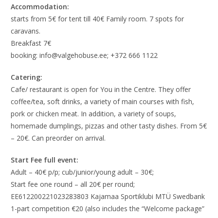
Accommodation:
starts from 5€ for tent till 40€ Family room. 7 spots for
caravans.
Breakfast 7€
booking: info@valgehobuse.ee; +372 666 1122
Catering:
Cafe/ restaurant is open for You in the Centre. They offer
coffee/tea, soft drinks, a variety of main courses with fish,
pork or chicken meat. In addition, a variety of soups,
homemade dumplings, pizzas and other tasty dishes. From 5€
– 20€. Can preorder on arrival.
Start Fee full event:
Adult – 40€ p/p; cub/junior/young adult – 30€;
Start fee one round – all 20€ per round;
EE612200221023283803 Kajamaa Sportiklubi MTÜ Swedbank
1-part competition €20 (also includes the “Welcome package”