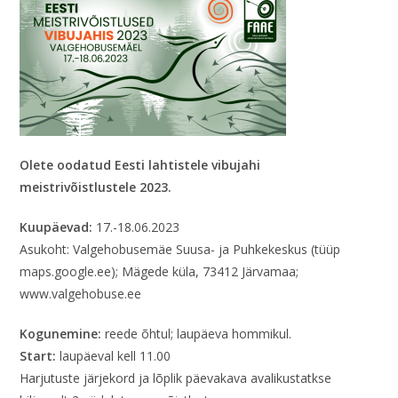
Olete oodatud Eesti lahtistele vibujahi
meistrivõistlustele 2023.
Kuupäevad:
17.-18.06.2023
Asukoht: Valgehobusemäe Suusa- ja Puhkekeskus (tüüp
maps.google.ee); Mägede küla, 73412 Järvamaa;
www.valgehobuse.ee
Kogunemine:
reede õhtul; laupäeva hommikul.
Start:
laupäeval kell 11.00
Harjutuste järjekord ja lõplik päevakava avalikustatkse