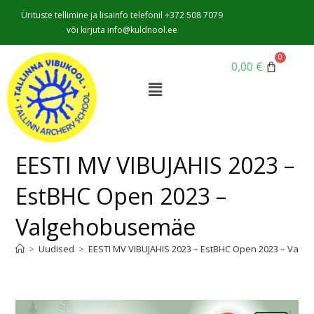
Ürituste tellimine ja lisainfo telefonil +372 508 7079
või kirjuta info@kuldnool.ee
0,00
€
EESTI MV VIBUJAHIS 2023 –
EstBHC Open 2023 –
Valgehobusemäe
>
Uudised
>
EESTI MV VIBUJAHIS 2023 – EstBHC Open 2023 – Val