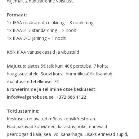
hiljemalt 2 nädalat enne võistlust.
Formaat:
1x IFAA määramata ulukiring – 3 noole ring
1x IFAA 3-D standardring – 2 noolt
1x IFAA 3-D jahiring – 1 noolt
Kõik IFAA vanuseklassid ja vibustiilid
Majutus:
alates 5€ telk kuni 40€ peretuba. 7 kohta
haagissuvilatele. Soovi korral hommikusöök lisandub
majutuse ettetellimisel 7€.
Broneerimine ja tellimine otse keskusest:
info@valgehobuse.ee; +372 666 1122
Toitlustamine:
Keskuses on avatud mõnus kohvik/restoran.
Nad pakuvad kohvi/teed, karastusjooke, erinevaid
pearoogasid kala, sea- või kanalihaga. Lisaks erinevad supid,