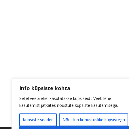
Info küpsiste kohta
Sellel veebilehel kasutatakse küpsiseid . Veebilehe
kasutamist jätkates nõustute küpsiste kasutamisega.
Küpsiste seaded
Nõustun kohustuslike küpsistega