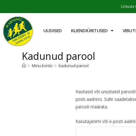
Ürituste 
UUDISED
KLIENDIÜRITUSED
VIBUT
Kadunud parool
>
Minu konto
>
Kadunud parool
Kaotasid või unustasid parooli
posti aadress. Sulle saadetakse 
parooli määrata.
Kasutajanimi või e-posti aadr