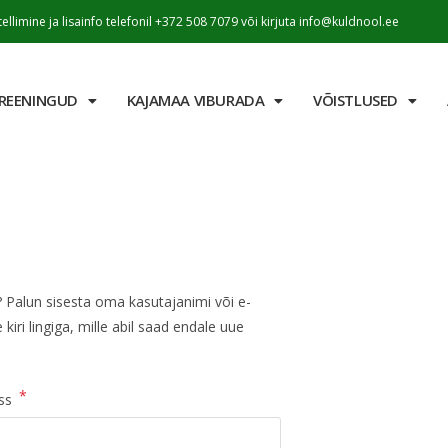
tellimine ja lisainfo telefonil +372 508 7079 või kirjuta info@kuldnool.ee
REENINGUD
KAJAMAA VIBURADA
VÕISTLUSED
? Palun sisesta oma kasutajanimi või e-
kiri lingiga, mille abil saad endale uue
*
ess